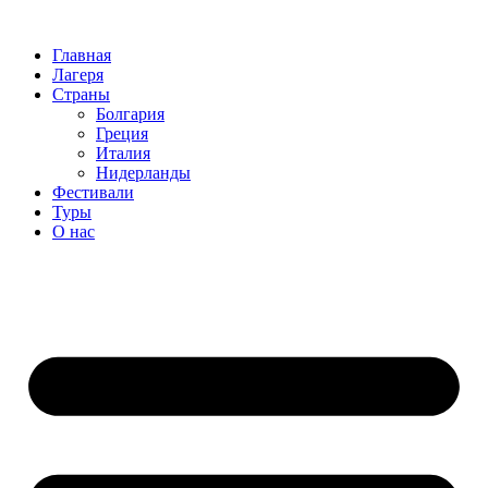
Перейти
к
Главная
содержимому
Лагеря
Страны
Болгария
Греция
Италия
Нидерланды
Фестивали
Туры
О нас