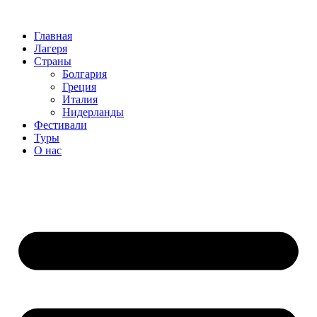
Перейти
к
Главная
содержимому
Лагеря
Страны
Болгария
Греция
Италия
Нидерланды
Фестивали
Туры
О нас