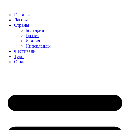
Перейти
к
Главная
содержимому
Лагеря
Страны
Болгария
Греция
Италия
Нидерланды
Фестивали
Туры
О нас